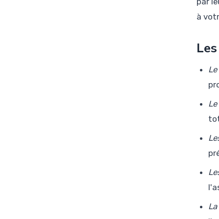
par l
à votr
Les
Le
pr
Le
to
Le
pr
Le
l'
La