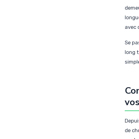
demeu
longu
avec 
Se pa
long 
simpl
Com
vos
Depuis
de ch