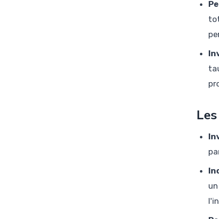
Pe
to
pe
In
ta
pr
Les
In
pa
In
un
l'i