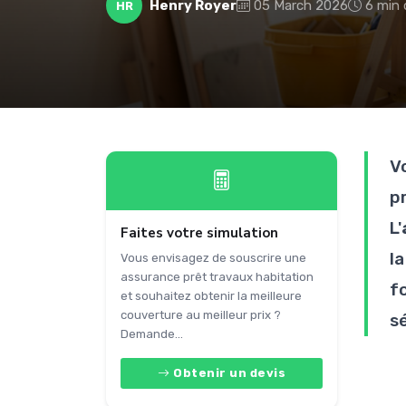
Henry Royer
05 March 2026
6 min 
HR
V
p
L'
Faites votre simulation
l
Vous envisagez de souscrire une
assurance prêt travaux habitation
f
et souhaitez obtenir la meilleure
couverture au meilleur prix ?
s
Demande...
Obtenir un devis