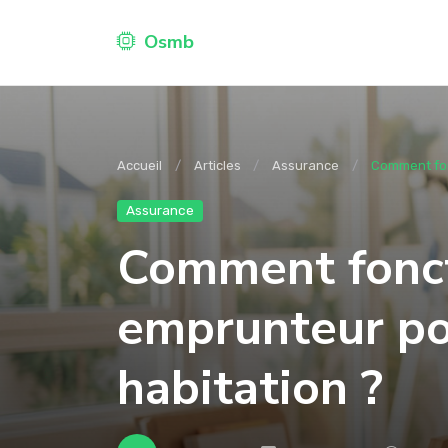
Osmb
Accueil
Articles
Assurance
Comment fon
Assurance
Comment fonct
emprunteur po
habitation ?