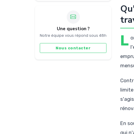
Qu'
tra
Une question ?
L
Notre équipe vous répond sous 48h
o
l
Nous contacter
empru
mensua
Contra
limite
s'agi
rénov
En so
qui n