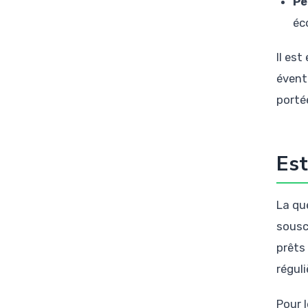
Pe
éc
Il est
éventu
porté
Est
La qu
sousc
prêts
régul
Pour 