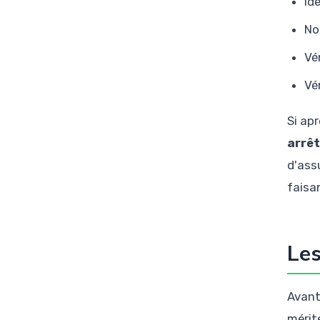
Id
No
Vé
Vé
Si ap
arrêt
d'ass
faisa
Les
Avant
mérit