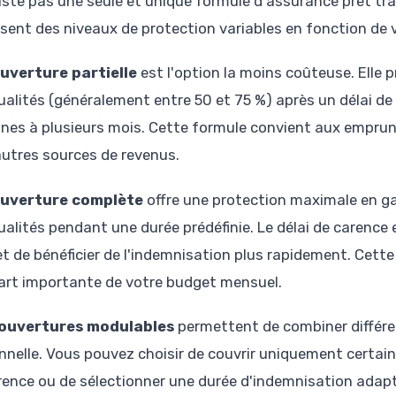
existe pas une seule et unique formule d'assurance prêt tra
sent des niveaux de protection variables en fonction de vo
uverture partielle
est l'option la moins coûteuse. Elle
alités (généralement entre 50 et 75 %) après un délai de 
nes à plusieurs mois. Cette formule convient aux empru
autres sources de revenus.
ouverture complète
offre une protection maximale en ga
alités pendant une durée prédéfinie. Le délai de carence 
t de bénéficier de l'indemnisation plus rapidement. Cette 
art importante de votre budget mensuel.
couvertures modulables
permettent de combiner différe
nnelle. Vous pouvez choisir de couvrir uniquement certains
rence ou de sélectionner une durée d'indemnisation adapt