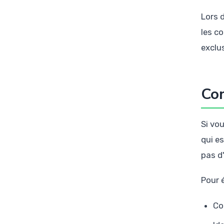
Lors 
les c
exclu
Com
Si vo
qui e
pas d
Pour 
Co