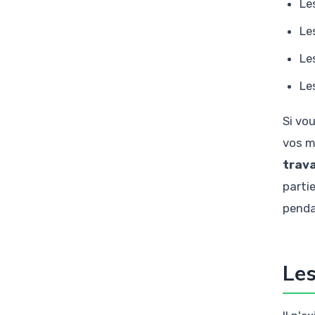
Le
Le
Le
Le
Si vo
vos m
trava
parti
penda
Les