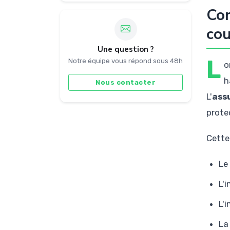
Com
cou
Une question ?
L
Notre équipe vous répond sous 48h
o
h
Nous contacter
L'
ass
prote
Cette
Le
L'
L'
La