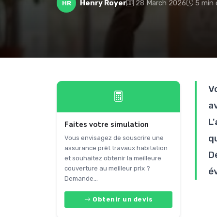
Henry Royer
28 March 2026
5 min 
HR
V
a
L'
Faites votre simulation
qu
Vous envisagez de souscrire une
assurance prêt travaux habitation
D
et souhaitez obtenir la meilleure
couverture au meilleur prix ?
é
Demande...
Obtenir un devis