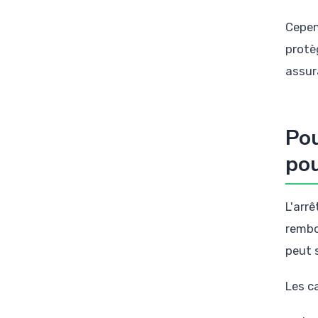
Cepen
protèg
assur
Pou
pou
L'arrê
rembo
peut 
Les c