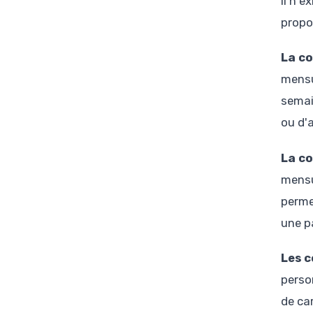
Il n'
propo
La co
mensu
semai
ou d'
La c
mensu
perme
une p
Les 
perso
de ca